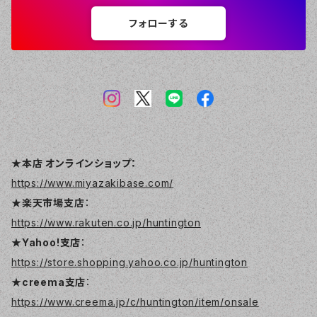
フォローする
★本店 オンラインショップ：
https://www.miyazakibase.com/
★楽天市場支店
：
https://www.rakuten.co.jp/huntington
★Yahoo!支店
：
https://store.shopping.yahoo.co.jp/huntington
★creema支店
：
https://www.creema.jp/c/huntington/item/onsale