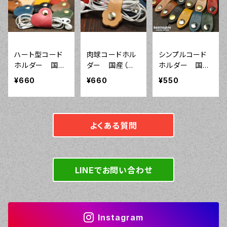
ハート型コード
肉球コードホル
シンプルコード
ホルダー 国産
ダー 国産（栃
ホルダー 国産
（栃木レザーと姫
木レザーと姫路
（栃木レザーと姫
¥660
¥660
¥550
路レザー）本
レザー）本革 イ
路レザー）本
革 イヤホンコ
ヤホンコードク
革 イヤホンコ
ードクリップ プ
リップ プレゼン
ードクリップ プ
レゼントにかわ
トにかわいい革
レゼントにかわ
よくある質問
いい革小物 Sw
小物 Sweetie!
いい革小物
eetie!ピンクあ
ります！
LINEでお問い合わせ
Instagram