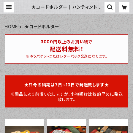
★コードホルダー | ハンティントン
宮崎ベース / huntington miyaza
kibase
HOME
★コードホルダー
3000円以上のお買い物で
配送料無料！
※ゆうパケットまたはレターパック発送になります。
★只今の納期は7日~10日で発送致します★
※商品により前後いたしますが、小物類は比較的早めに発送
致します。