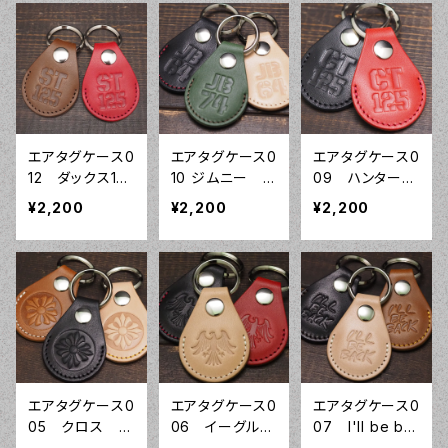
ザー AirTag
ー AirTag 栃
ー エアタグ ケ
栃木レザー 姫
木レザー 姫路
ース カバー Air
路レザー
レザー
Tag 栃木レザ
ー 姫路レザ
ー キーホルダ
ー
エアタグケース0
エアタグケース0
エアタグケース0
12 ダックス125
10 ジムニー J
09 ハンターカ
ST125 DAX1
B64 JB74 本革
ブ CT125 本
¥2,200
¥2,200
¥2,200
25 本革レザー
レザー エアタグ
革レザー エアタ
エアタグ ケース
ケース カバー A
グ ケース カバ
カバー AirTag
irTag 栃木レ
ー AirTag 栃
栃木レザー
ザー 姫路レザ
木レザー 姫路
姫路レザー キ
ーキーホルダー
レザー キーホ
ーホルダー
ルダー
エアタグケース0
エアタグケース0
エアタグケース0
05 クロス エ
06 イーグル
07 I'll be ba
アタグカバー
エアタグカバ
ck エアタグカ