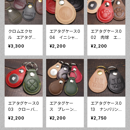
クロムエクセ
エアタグケース0
エアタグケース0
ル エアタグケ
04 イニシャ
02 肉球 エア
ース コインキ
ル エアタグカ
タグカバー オ
¥3,300
¥2,200
¥2,200
ーホルダー 本
バー オーダー
ーダーメイド
革レザー エアタ
メイド 本革レ
本革レザー Air
グ ケース カバ
ザー AirTag
Tag 栃木レザ
ー AirTag キ
栃木レザー 姫
ー 姫路レザー
ーホルダー
路レザー
エアタグケース0
エアタグケー
エアタグケース0
03 クローバ
ス プレーン
13 ナンバリン
ー エアタグカ
エアタグカバ
グ ナンバープレ
¥2,200
¥2,200
¥2,750
バー オーダー
ー オーダーメ
ート 車体番号
メイド 本革レ
イド 本革レザ
誕生日 本革レザ