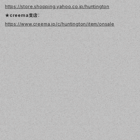
https://store.shopping.yahoo.co.jp/huntington
★creema支店
：
https://www.creema.jp/c/huntington/item/onsale