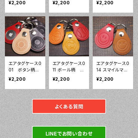
¥2,200
¥2,200
¥2,200
オーダーメイ
ー オーダーメ
バー オーダー
ド 本革レザ
イド 本革レザ
メイド 本革レ
ー AirTag 栃
ー AirTag 栃
ザー AirTag
木レザー 姫路
木レザー 姫路
栃木レザー 姫
レザー
レザー
路レザー
エアタグケース0
エアタグケース0
エアタグケース0
01 ボタン柄
11 ボール柄
14 スマイルマー
エアタグカバ
本革レザー エア
ク 本革レザー
¥2,200
¥2,200
¥2,200
ー オーダーメ
タグ ケース カバ
エアタグ ケース
イド 本革レザ
ー AirTag 栃
カバー AirTag
ー AirTag 栃
木レザー 姫路
栃木レザー
木レザー 姫路
レザーキーホル
姫路レザーキー
よくある質問
レザー
ダー サッカ
ホルダー
ー バスケッ
ト 野球
LINEでお問い合わせ