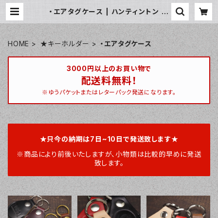
・エアタグケース | ハンティントン 宮
崎ベース / huntington miyazaki
base
HOME
★キーホルダー
・エアタグケース
3000円以上のお買い物で
配送料無料！
※ゆうパケットまたはレターパック発送になります。
★只今の納期は7日~10日で発送致します★
※商品により前後いたしますが、小物類は比較的早めに発送
致します。