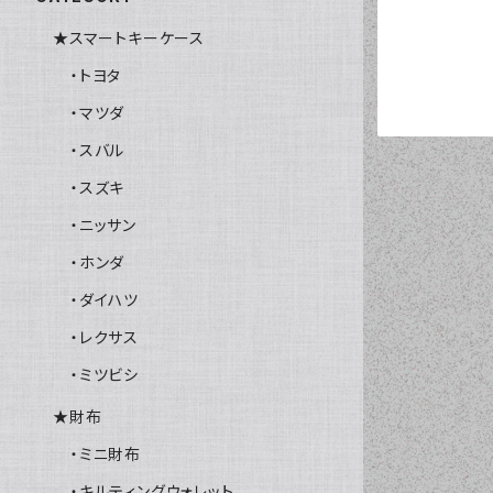
★スマートキーケース
・トヨタ
・マツダ
・スバル
・スズキ
・ニッサン
・ホンダ
・ダイハツ
・レクサス
・ミツビシ
★財布
・ミニ財布
・キルティングウォレット