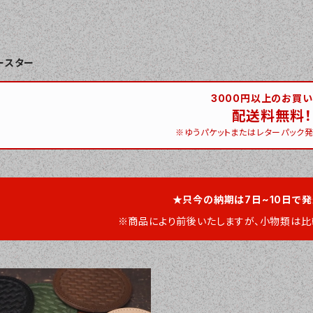
ースター
3000円以上のお買
配送料無料！
※ゆうパケットまたはレターパック発
★只今の納期は7日~10日で
※商品により前後いたしますが、小物類は比