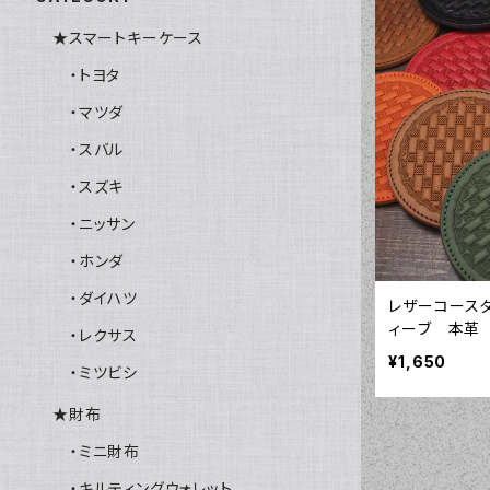
★スマートキーケース
・トヨタ
・マツダ
・スバル
・スズキ
・ニッサン
・ホンダ
・ダイハツ
レザーコース
ィーブ 本革
・レクサス
¥1,650
・ミツビシ
★財布
・ミニ財布
・キルティングウォレット