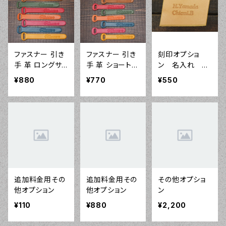
ファスナー 引き
ファスナー 引き
刻印オプショ
手 革 ロングサ
手 革 ショートサ
ン 名入れ イ
イズ（L）3本セッ
イズ（M）3本セッ
ニシャル
¥880
¥770
¥550
ト
ト
追加料金用その
追加料金用その
その他オプショ
他オプション
他オプション
ン
¥110
¥880
¥2,200