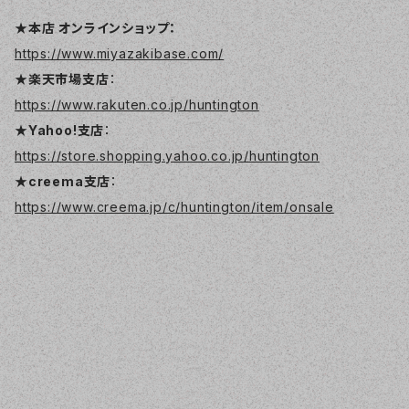
★本店 オンラインショップ：
https://www.miyazakibase.com/
★楽天市場支店
：
https://www.rakuten.co.jp/huntington
★Yahoo!支店
：
https://store.shopping.yahoo.co.jp/huntington
★creema支店
：
https://www.creema.jp/c/huntington/item/onsale