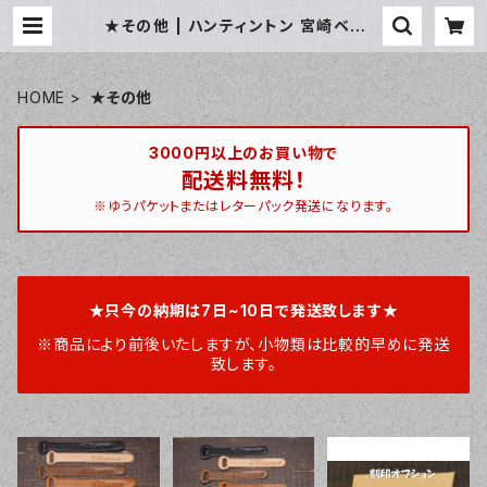
★その他 | ハンティントン 宮崎ベース
/ huntington miyazakibase
HOME
★その他
3000円以上のお買い物で
配送料無料！
※ゆうパケットまたはレターパック発送になります。
★只今の納期は7日~10日で発送致します★
※商品により前後いたしますが、小物類は比較的早めに発送
致します。