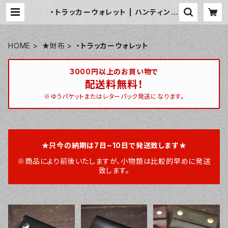
・トラッカーウォレット | ハンティント
ン 宮崎ベース / huntington miya
zakibase
HOME
★財布
・トラッカーウォレット
3000円以上のお買い物で
配送料無料！
※ゆうパケットまたはレターパック発送になります。
★只今の納期は7日~10日で発送致します★
※商品により前後いたしますが、小物類は比較的早めに発送
致します。