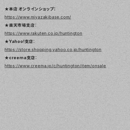
★本店 オンラインショップ：
https://www.miyazakibase.com/
★楽天市場支店
：
https://www.rakuten.co.jp/huntington
★Yahoo!支店
：
https://store.shopping.yahoo.co.jp/huntington
★creema支店
：
https://www.creema.jp/c/huntington/item/onsale