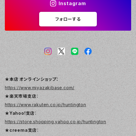
Instagram
フォローする
★本店 オンラインショップ：
https://www.miyazakibase.com/
★楽天市場支店
：
https://www.rakuten.co.jp/huntington
★Yahoo!支店
：
https://store.shopping.yahoo.co.jp/huntington
★creema支店
：