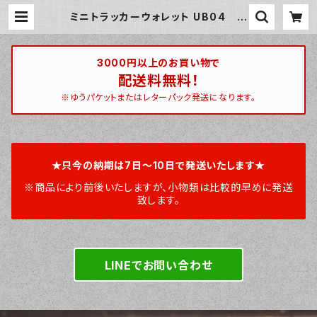
ミニトラッカーウォレット UB04 ク
ロムエクセル ハーフカバー トラッ
カーウォレット | ハンティントン 宮崎
ベース / huntington miyazakib
ase
3000円以上のお買い物で
配送料無料！
※ゆうパケットまたはレターパック発送になります。
★只今の納期は7日～10日で発送いたします★
※商品により前後いたしますが、小物類は比較的早めに発送
致します。
LINEでお問い合わせ