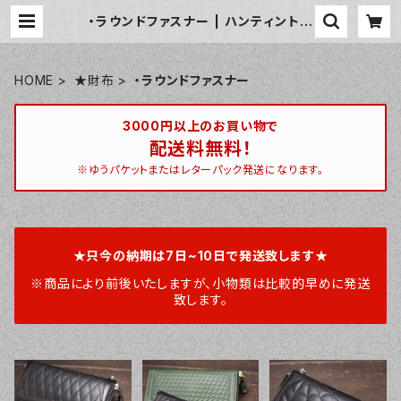
・ラウンドファスナー | ハンティントン
宮崎ベース / huntington miyaza
kibase
HOME
★財布
・ラウンドファスナー
3000円以上のお買い物で
配送料無料！
※ゆうパケットまたはレターパック発送になります。
★只今の納期は7日~10日で発送致します★
※商品により前後いたしますが、小物類は比較的早めに発送
致します。