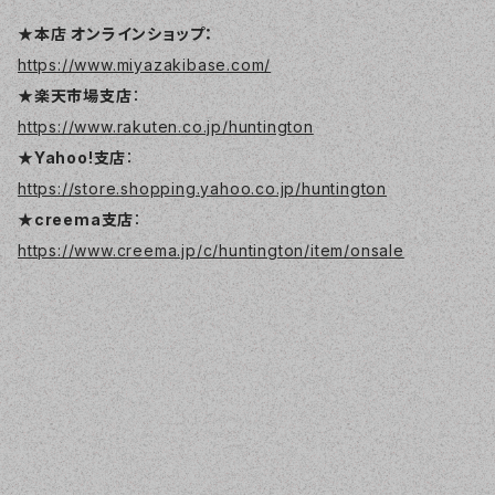
★本店 オンラインショップ：
https://www.miyazakibase.com/
★楽天市場支店
：
https://www.rakuten.co.jp/huntington
★Yahoo!支店
：
https://store.shopping.yahoo.co.jp/huntington
★creema支店
：
https://www.creema.jp/c/huntington/item/onsale