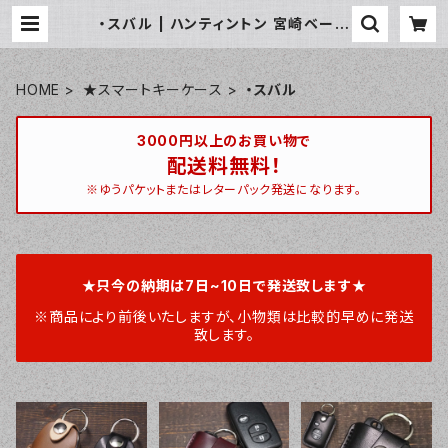
・スバル | ハンティントン 宮崎ベース
/ huntington miyazakibase
HOME
★スマートキーケース
・スバル
3000円以上のお買い物で
配送料無料！
※ゆうパケットまたはレターパック発送になります。
★只今の納期は7日~10日で発送致します★
※商品により前後いたしますが、小物類は比較的早めに発送
致します。