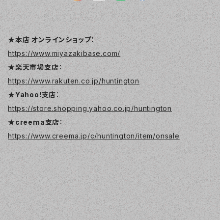
★本店 オンラインショップ：
https://www.miyazakibase.com/
★楽天市場支店
：
https://www.rakuten.co.jp/huntington
★Yahoo!支店
：
https://store.shopping.yahoo.co.jp/huntington
★creema支店
：
https://www.creema.jp/c/huntington/item/onsale