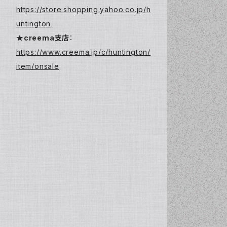
https://store.shopping.yahoo.co.jp/h
untington
★creema支店
：
https://www.creema.jp/c/huntington/
item/onsale