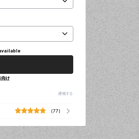
available
方向け
通報する
(77)