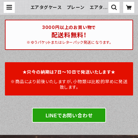
エアタグケース プレーン エアタグ
カバー オーダーメイド 本革レザ
ー AirTag 栃木レザー 姫路レザ
ー | ハンティントン 宮崎ベース / hu
ntington miyazakibase
3000円以上のお買い物で
配送料無料！
※ゆうパケットまたはレターパック発送になります。
★只今の納期は7日～10日で発送いたします★
※商品により前後いたしますが、小物類は比較的早めに発送
致します。
LINEでお問い合わせ