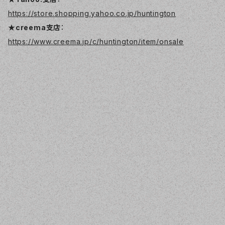
https://store.shopping.yahoo.co.jp/huntington
★creema支店
：
https://www.creema.jp/c/huntington/item/onsale