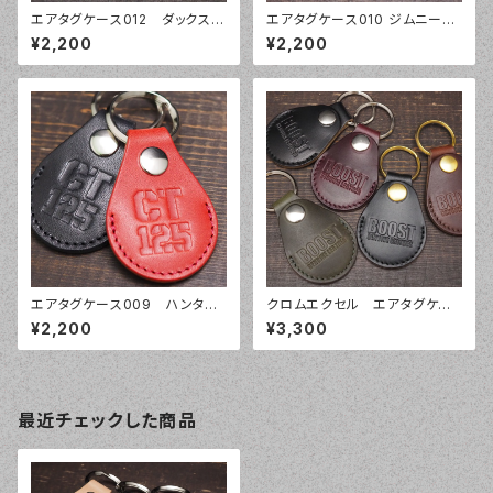
エアタグケース012 ダックス12
エアタグケース010 ジムニー
5 ST125 DAX125 本革レザ
JB64 JB74 本革レザー エアタ
¥2,200
¥2,200
ー エアタグ ケース カバー AirT
グ ケース カバー AirTag 栃木
ag 栃木レザー 姫路レザ
レザー 姫路レザーキーホルダ
ー キーホルダー
ー
エアタグケース009 ハンター
クロムエクセル エアタグケー
カブ CT125 本革レザー エア
ス コインキーホルダー 本革
¥2,200
¥3,300
タグ ケース カバー AirTag 栃
レザー エアタグ ケース カバー
木レザー 姫路レザー キーホ
AirTag キーホルダー
ルダー
最近チェックした商品