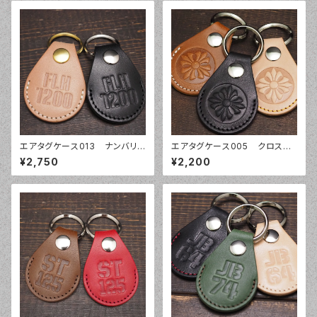
エアタグケース013 ナンバリン
エアタグケース005 クロス
グ ナンバープレート 車体番号
エアタグカバー オーダーメイ
¥2,750
¥2,200
誕生日 本革レザー エアタグ ケ
ド 本革レザー AirTag 栃
ース カバー AirTag 栃木レザ
木レザー 姫路レザー
ー 姫路レザー キーホルダー