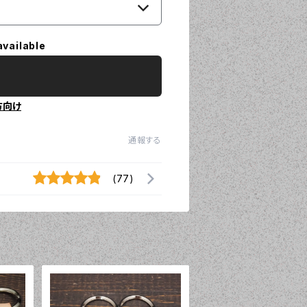
available
方向け
通報する
(77)