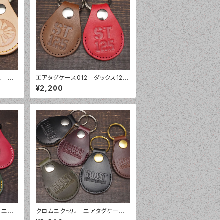
ス エ
エアタグケース012 ダックス125
イド
ST125 DAX125 本革レザー エ
¥2,200
木レザ
アタグ ケース カバー AirTag 栃
木レザー 姫路レザー キーホル
ダー
 エア
クロムエクセル エアタグケー
ド 本
ス コインキーホルダー 本革レ