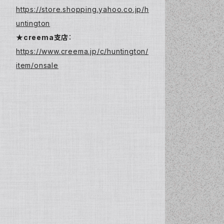
https://store.shopping.yahoo.co.jp/h
untington
★creema支店
：
https://www.creema.jp/c/huntington/
item/onsale