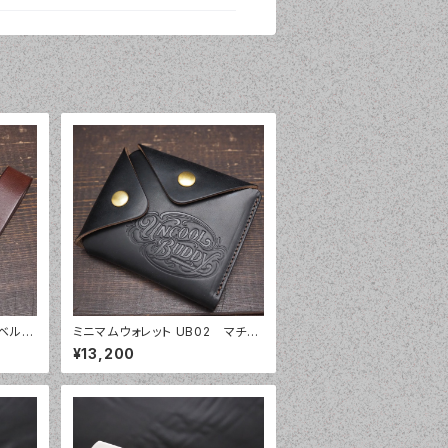
 ベルト
ミニマムウォレット UB02 マチ付
ホルダ
き 2ボタン ミニウォレット クロム
¥13,200
エクセル