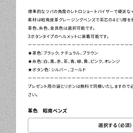
標準的なツバの角度のレトロショートバイザーで硬派な
素材は昭南皮革グレージングべンズで茶芯の4ミリ厚を
革色、糸色、金具色は選択可能です。
3ボタンタイプのヘルメットに装着可能です。
ーーーーーーーーーーーーーーーーーーーーーーー
★革色：ブラック、ナチュラル、ブラウン
★糸色：白、黒、赤、茶、青、緑、黄、ピンク、オレンジ
★ボタン色：シルバー、ゴールド
ーーーーーーーーーーーーーーーーーーーーーーー
プレゼント用の袋とリボンは無料で同梱いたしますので
さい。
革色 昭南べンズ
選択する（必須）