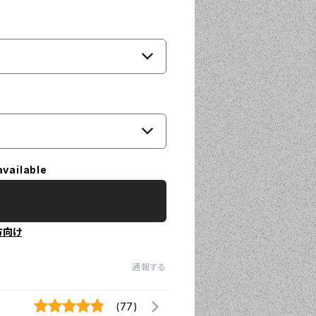
available
方向け
通報する
(77)