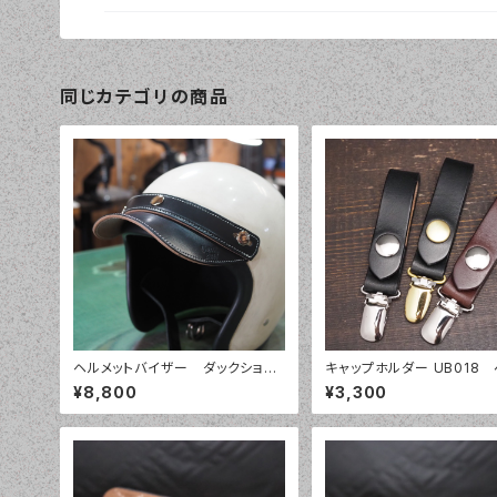
同じカテゴリの商品
ヘルメットバイザー ダックショー
キャップホルダー UB018
トバイザー 前上がりストリートス
ループキーホルダー 帽子
¥8,800
¥3,300
タイル 昭南皮革/茶芯ベンズ
ー バイカー
革 おしゃれ