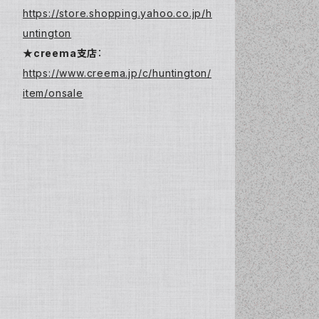
https://store.shopping.yahoo.co.jp/h
untington
★creema支店
：
https://www.creema.jp/c/huntington/
item/onsale