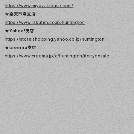
https://www.miyazakibase.com/
★楽天市場支店
：
https://www.rakuten.co.jp/huntington
★Yahoo!支店
：
https://store.shopping.yahoo.co.jp/huntington
★creema支店
：
https://www.creema.jp/c/huntington/item/onsale