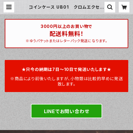
コインケース UB01 クロムエクセル
| ハンティントン 宮崎ベース / hunti
ngton miyazakibase
3000円以上のお買い物で
配送料無料！
※ゆうパケットまたはレターパック発送になります。
★只今の納期は7日～10日で発送いたします★
※商品により前後いたしますが、小物類は比較的早めに発送
致します。
LINEでお問い合わせ