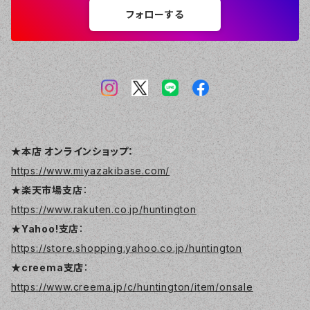
フォローする
★本店 オンラインショップ：
https://www.miyazakibase.com/
★楽天市場支店
：
https://www.rakuten.co.jp/huntington
★Yahoo!支店
：
https://store.shopping.yahoo.co.jp/huntington
★creema支店
：
https://www.creema.jp/c/huntington/item/onsale