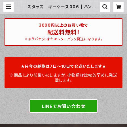
スタッズ キーケース006 | ハンティ
ントン 宮崎ベース / huntington m
iyazakibase
3000円以上のお買い物で
配送料無料！
※ゆうパケットまたはレターパック発送になります。
★只今の納期は7日～10日で発送いたします★
※商品により前後いたしますが、小物類は比較的早めに発送
致します。
LINEでお問い合わせ