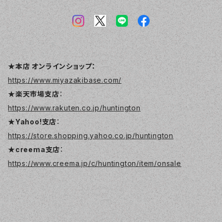
★本店 オンラインショップ：
https://www.miyazakibase.com/
★楽天市場支店
：
https://www.rakuten.co.jp/huntington
★Yahoo!支店
：
https://store.shopping.yahoo.co.jp/huntington
★creema支店
：
https://www.creema.jp/c/huntington/item/onsale