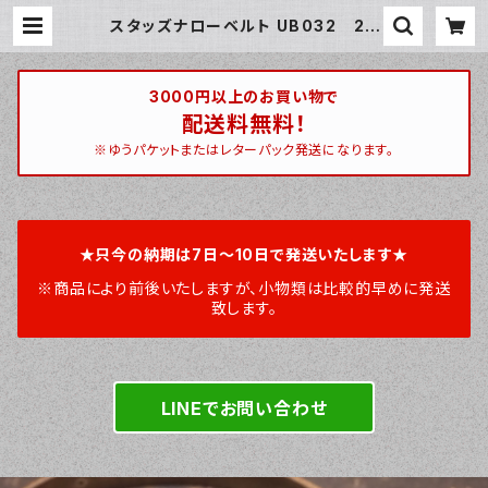
スタッズナローベルト UB032 20
mm幅 ナローベルト ピラミッドス
タッズ クロムエクセル | ハンティン
トン 宮崎ベース / huntington miy
azakibase
3000円以上のお買い物で
配送料無料！
※ゆうパケットまたはレターパック発送になります。
★只今の納期は7日～10日で発送いたします★
※商品により前後いたしますが、小物類は比較的早めに発送
致します。
LINEでお問い合わせ