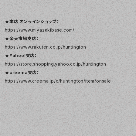
★本店 オンラインショップ：
https://www.miyazakibase.com/
★楽天市場支店
：
https://www.rakuten.co.jp/huntington
★Yahoo!支店
：
https://store.shopping.yahoo.co.jp/huntington
★creema支店
：
https://www.creema.jp/c/huntington/item/onsale