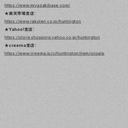
https://www.miyazakibase.com/
★楽天市場支店
：
https://www.rakuten.co.jp/huntington
★Yahoo!支店
：
https://store.shopping.yahoo.co.jp/huntington
★creema支店
：
https://www.creema.jp/c/huntington/item/onsale