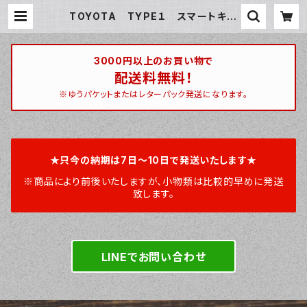
TOYOTA TYPE１ スマートキー
ケース スマートキーカバー オーダ
ーメイド 本革レザー トヨタ | ハン
ティントン 宮崎ベース / huntingto
n miyazakibase
3000円以上のお買い物で
配送料無料！
※ゆうパケットまたはレターパック発送になります。
★只今の納期は7日～10日で発送いたします★
※商品により前後いたしますが、小物類は比較的早めに発送
致します。
LINEでお問い合わせ