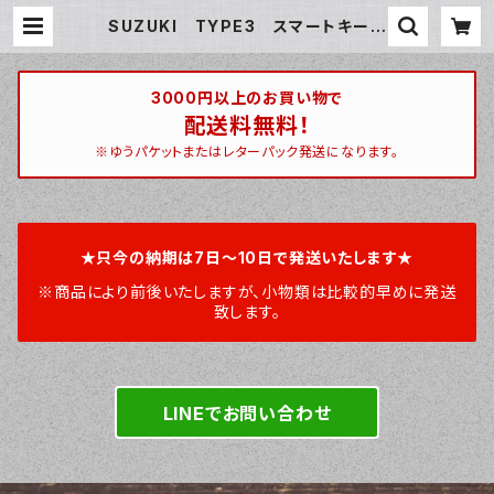
SUZUKI TYPE3 スマートキーケ
ース スマートキーカバー オーダー
メイド 本革レザー スズキ | ハンティ
ントン 宮崎ベース / huntington m
iyazakibase
3000円以上のお買い物で
配送料無料！
※ゆうパケットまたはレターパック発送になります。
★只今の納期は7日～10日で発送いたします★
※商品により前後いたしますが、小物類は比較的早めに発送
致します。
LINEでお問い合わせ