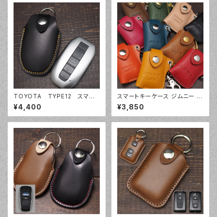
TOYOTA TYPE12 スマー
スマートキーケース ジムニー ハ
トキーケース スマートキーカバ
スラー ジムニーシエラ JB64 J
¥4,400
¥3,850
ー オーダーメイド 本革レザ
B74 JC74 SUZUKI スズキ ク
ー トヨタ
ロスビー ラパン フロンクス / X
BEE Lapin FRONX