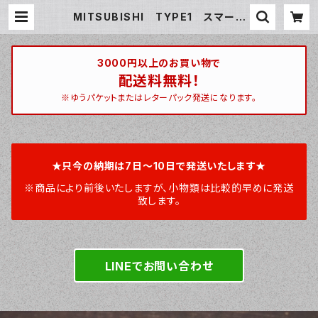
MITSUBISHI TYPE1 スマート
キーケース スマートキーカバー ト
ライトン アウトランダー オーダー
メイド 本革レザー ミツビシ 三菱
| ハンティントン 宮崎ベース / hunti
3000円以上のお買い物で
ngton miyazakibase
配送料無料！
※ゆうパケットまたはレターパック発送になります。
★只今の納期は7日～10日で発送いたします★
※商品により前後いたしますが、小物類は比較的早めに発送
致します。
LINEでお問い合わせ