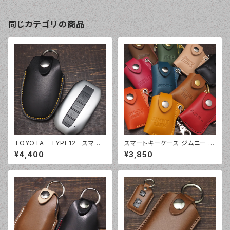
同じカテゴリの商品
TOYOTA TYPE12 スマー
スマートキーケース ジムニー ハ
トキーケース スマートキーカバ
スラー ジムニーシエラ JB64 J
¥4,400
¥3,850
ー オーダーメイド 本革レザ
B74 JC74 SUZUKI スズキ ク
ー トヨタ
ロスビー ラパン フロンクス / X
BEE Lapin FRONX