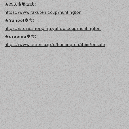
★楽天市場支店
：
https://www.rakuten.co.jp/huntington
★Yahoo!支店
：
https://store.shopping.yahoo.co.jp/huntington
★creema支店
：
https://www.creema.jp/c/huntington/item/onsale