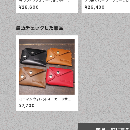
ラウンドファスナーウォレット プ
2つ折りハーフ プレーンレ
レーン レザーウォレット013
ォレット006
¥28,600
¥26,400
最近チェックした商品
ミニマムウォレット4 カードサイ
ズ プレーン 2ボタンミニウォレッ
¥7,700
ト
商品一覧に戻る