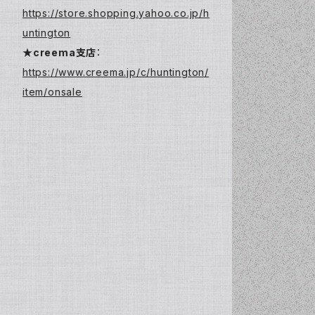
https://store.shopping.yahoo.co.jp/h
untington
★creema支店
：
https://www.creema.jp/c/huntington/
item/onsale