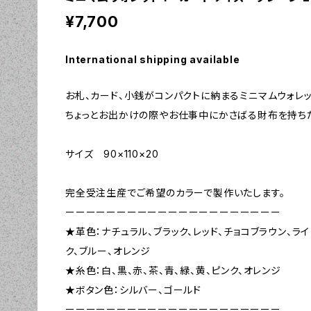
¥7,700
International shipping available
お札、カード、小銭がコンパクトに納まるミニマムウォレッ
ちょっとお出かけの際やお仕事中にかさばる財布を持ちた
サイズ 90×110×20
完全受注生産でご希望のカラーで製作いたします。
ーーーーーーーーーーーーーーーーーーーーー
★革色：ナチュラル、ブラック、レッド、チョコブラウン、ラ
ク、ブルー、オレンジ
★糸色：白、黒、赤、茶、青、緑、黄、ピンク、オレンジ
★ボタン色：シルバー、ゴールド
ーーーーーーーーーーーーーーーーーーーーー