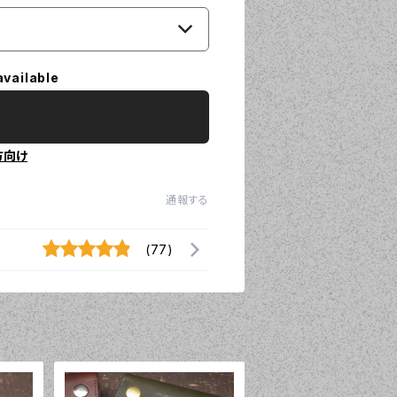
available
方向け
通報する
(77)