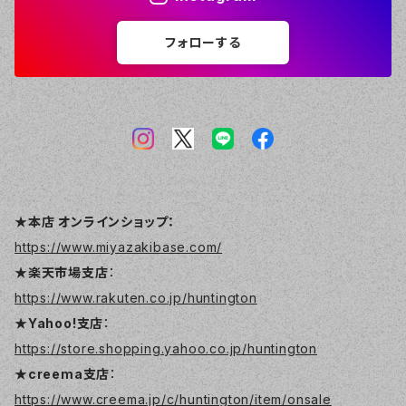
フォローする
★本店 オンラインショップ：
https://www.miyazakibase.com/
★楽天市場支店
：
https://www.rakuten.co.jp/huntington
★Yahoo!支店
：
https://store.shopping.yahoo.co.jp/huntington
★creema支店
：
https://www.creema.jp/c/huntington/item/onsale