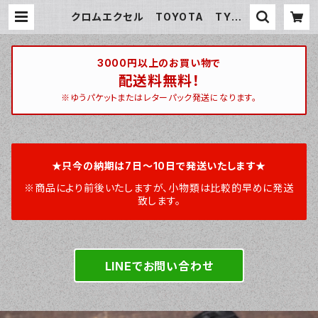
クロムエクセル TOYOTA TYPE
２ スマートキーケース スマートキ
ーカバー オーダーメイド 本革レザ
ー トヨタ | ハンティントン 宮崎ベー
ス / huntington miyazakibase
3000円以上のお買い物で
配送料無料！
※ゆうパケットまたはレターパック発送になります。
★只今の納期は7日～10日で発送いたします★
※商品により前後いたしますが、小物類は比較的早めに発送
致します。
LINEでお問い合わせ