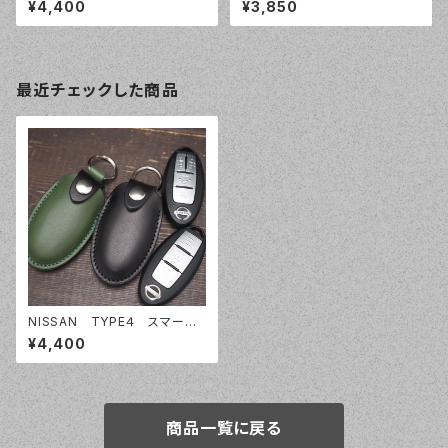
¥4,400
¥3,850
ー オーダーメイド 本革レザ
B74 JC74 SUZUKI スズキ ク
ー トヨタ
ロスビー ラパン フロンクス / X
BEE Lapin FRONX
最近チェックした商品
NISSAN TYPE４ スマート
キーケース スマートキーカバ
¥4,400
ー オーダーメイド 本革レザ
ー ニッサン 日産 インテリジェ
ントキー
商品一覧に戻る