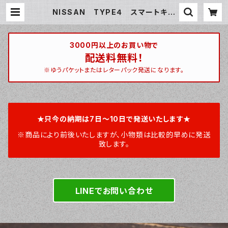
NISSAN TYPE４ スマートキー
ケース スマートキーカバー オーダ
ーメイド 本革レザー ニッサン 日
産 インテリジェントキー | ハンティ
ントン 宮崎ベース / huntington m
3000円以上のお買い物で
iyazakibase
配送料無料！
※ゆうパケットまたはレターパック発送になります。
★只今の納期は7日～10日で発送いたします★
※商品により前後いたしますが、小物類は比較的早めに発送
致します。
LINEでお問い合わせ