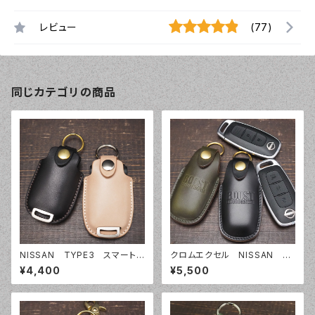
レビュー
(77)
同じカテゴリの商品
NISSAN TYPE3 スマートキ
クロムエクセル NISSAN T
ーケース スマートキーカバ
YPE2 スマートキーケース ス
¥4,400
¥5,500
ー オーダーメイド 本革レザ
マートキーカバー オーダーメ
ー ニッサン 日産
イド アリア サクラ エクスト
レイル ARIA SAKURA X-
TRAIL 本革レザー ニッサン