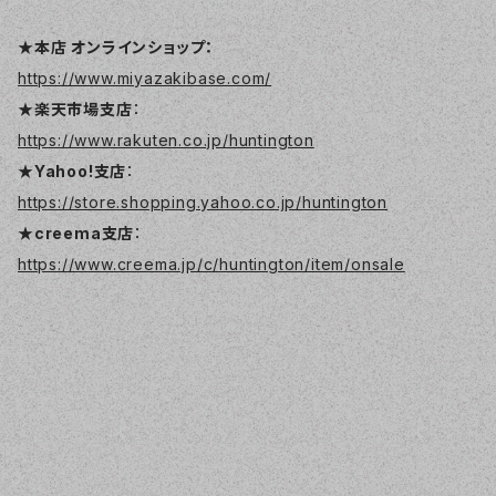
★本店 オンラインショップ：
https://www.miyazakibase.com/
★楽天市場支店
：
https://www.rakuten.co.jp/huntington
★Yahoo!支店
：
https://store.shopping.yahoo.co.jp/huntington
★creema支店
：
https://www.creema.jp/c/huntington/item/onsale