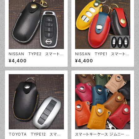
日産 インテリジェントキーカバ
ー
NISSAN TYPE2 スマートキ
NISSAN TYPE1 スマートキ
ーケース スマートキーカバ
ーケース スマートキーカバ
¥4,400
¥4,400
ー オーダーメイド アリア
ー オーダーメイド 本革レザ
サクラ エクストレイル ARIA
ー ニッサン 日産 インテリジェ
SAKURA X-TRAIL 本革
ントキー
レザー ニッサン 日産 インテリ
ジェントキーカバー
TOYOTA TYPE12 スマー
スマートキーケース ジムニー ハ
トキーケース スマートキーカバ
スラー ジムニーシエラ JB64 J